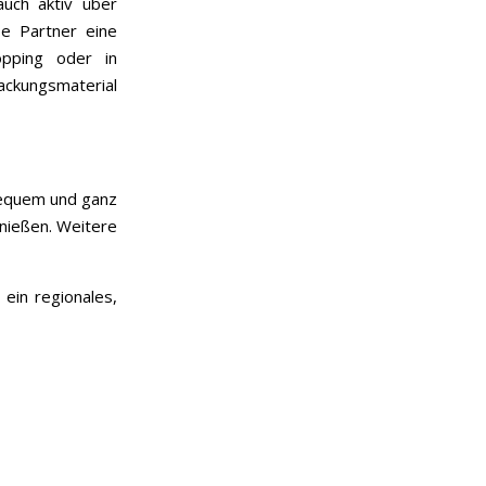
auch aktiv über
se Partner eine
opping oder in
ackungsmaterial
bequem und ganz
nießen. Weitere
in regionales,