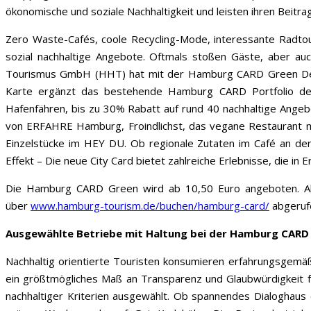
ökonomische und soziale Nachhaltigkeit und leisten ihren Beitr
Zero Waste-Cafés, coole Recycling-Mode, interessante Radtour
sozial nachhaltige Angebote. Oftmals stoßen Gäste, aber auch
Tourismus GmbH (HHT) hat mit der Hamburg CARD Green Deuts
Karte ergänzt das bestehende Hamburg CARD Portfolio de
Hafenfähren, bis zu 30% Rabatt auf rund 40 nachhaltige
Angeb
von
ERFAHRE Hamburg,
Froindlichst, das vegane Restaurant m
Einzelstücke im
HEY DU. Ob regionale Zutaten im Café an de
Effekt – Die neue City Card bietet zahlreiche Erlebnisse, die in
Die Hamburg CARD Green wird ab 10,50 Euro angeboten. All
über
www.hamburg-tourism.de/buchen/hamburg-card/
abgeruf
Ausgewählte Betriebe mit Haltung bei der Hamburg CARD
Nachhaltig orientierte Touristen konsumieren erfahrungsgem
ein größtmögliches Maß an Transparenz und Glaubwürdigkeit f
nachhaltiger Kriterien ausgewählt. Ob spannendes
Dialoghaus