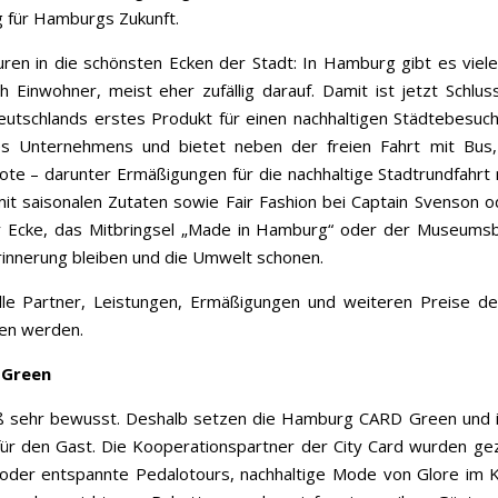
ag für Hamburgs Zukunft.
en in die schönsten Ecken der Stadt: In Hamburg gibt es viele
 Einwohner, meist eher zufällig darauf. Damit ist jetzt Schlu
chlands erstes Produkt für einen nachhaltigen Städtebesuch 
s Unternehmens und bietet neben der freien Fahrt mit Bus
ote
– darunter Ermäßigungen für die nachhaltige Stadtrundfahrt
it saisonalen Zutaten sowie Fair Fashion bei
Captain Svenson
o
r Ecke, das Mitbringsel „Made in Hamburg“ oder der Museums
 Erinnerung bleiben und die Umwelt schonen.
e Partner, Leistungen, Ermäßigungen und weiteren Preise de
en werden.
 Green
äß sehr bewusst. Deshalb setzen die Hamburg CARD Green und i
ür den Gast. Die Kooperationspartner der City Card wurden ge
oder entspannte
Pedalotours, nachhaltige Mode von
Glore
im K