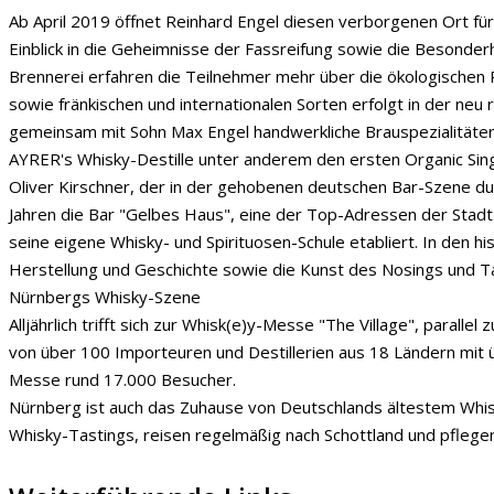
Ab April 2019 öffnet Reinhard Engel diesen verborgenen Ort für
Einblick in die Geheimnisse der Fassreifung sowie die Besonder
Brennerei erfahren die Teilnehmer mehr über die ökologischen 
sowie fränkischen und internationalen Sorten erfolgt in der neu
gemeinsam mit Sohn Max Engel handwerkliche Brauspezialitäten, 
AYRER's Whisky-Destille unter anderem den ersten Organic Sing
Oliver Kirschner, der in der gehobenen deutschen Bar-Szene dur
Jahren die Bar "Gelbes Haus", eine der Top-Adressen der Stadt.
seine eigene Whisky- und Spirituosen-Schule etabliert. In den
Herstellung und Geschichte sowie die Kunst des Nosings und Ta
Nürnbergs Whisky-Szene
Alljährlich trifft sich zur Whisk(e)y-Messe "The Village", par
von über 100 Importeuren und Destillerien aus 18 Ländern mit 
Messe rund 17.000 Besucher.
Nürnberg ist auch das Zuhause von Deutschlands ältestem Whisk
Whisky-Tastings, reisen regelmäßig nach Schottland und pfleg