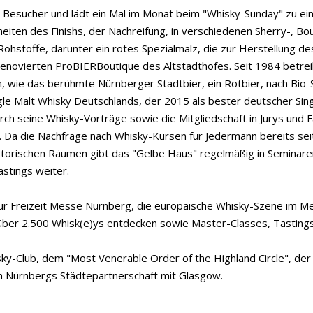
 Besucher und lädt ein Mal im Monat beim "Whisky-Sunday" zu eine
heiten des Finishs, der Nachreifung, in verschiedenen Sherry-, 
Rohstoffe, darunter ein rotes Spezialmalz, die zur Herstellung
 renovierten ProBIERBoutique des Altstadthofes. Seit 1984 betrei
wie das berühmte Nürnberger Stadtbier, ein Rotbier, nach Bio-St
le Malt Whisky Deutschlands, der 2015 als bester deutscher Sin
ch seine Whisky-Vorträge sowie die Mitgliedschaft in Jurys und 
 Da die Nachfrage nach Whisky-Kursen für Jedermann bereits seit
 historischen Räumen gibt das "Gelbe Haus" regelmäßig in Semina
stings weiter.
allel zur Freizeit Messe Nürnberg, die europäische Whisky-Szene 
über 2.500 Whisk(e)ys entdecken sowie Master-Classes, Tastings 
y-Club, dem "Most Venerable Order of the Highland Circle", der 
en Nürnbergs Städtepartnerschaft mit Glasgow.