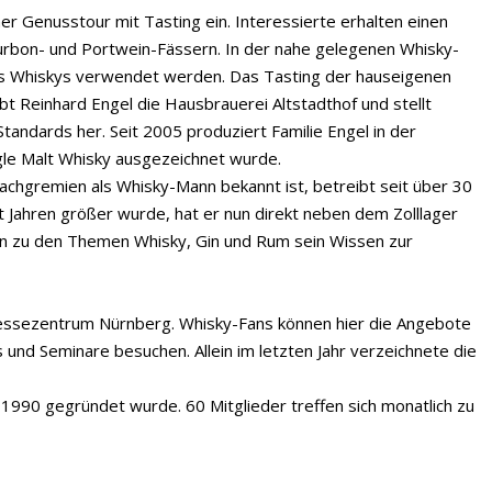
r Genusstour mit Tasting ein. Interessierte erhalten einen
Bourbon- und Portwein-Fässern. In der nahe gelegenen Whisky-
 des Whiskys verwendet werden. Das Tasting der hauseigenen
bt Reinhard Engel die Hausbrauerei Altstadthof und stellt
andards her. Seit 2005 produziert Familie Engel in der
gle Malt Whisky ausgezeichnet wurde.
Fachgremien als Whisky-Mann bekannt ist, betreibt seit über 30
 Jahren größer wurde, hat er nun direkt neben dem Zolllager
ren zu den Themen Whisky, Gin und Rum sein Wissen zur
im Messezentrum Nürnberg. Whisky-Fans können hier die Angebote
und Seminare besuchen. Allein im letzten Jahr verzeichnete die
1990 gegründet wurde. 60 Mitglieder treffen sich monatlich zu