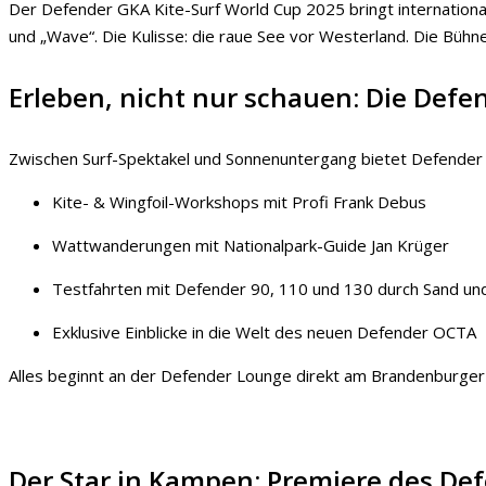
Der Defender GKA Kite-Surf World Cup 2025 bringt internationale
und „Wave“. Die Kulisse: die raue See vor Westerland. Die Bü
Erleben, nicht nur schauen: Die Defe
Zwischen Surf-Spektakel und Sonnenuntergang bietet Defender e
Kite- & Wingfoil-Workshops mit Profi Frank Debus
Wattwanderungen mit Nationalpark-Guide Jan Krüger
Testfahrten mit Defender 90, 110 und 130 durch Sand u
Exklusive Einblicke in die Welt des neuen Defender OCTA
Alles beginnt an der Defender Lounge direkt am Brandenburger S
Der Star in Kampen: Premiere des De