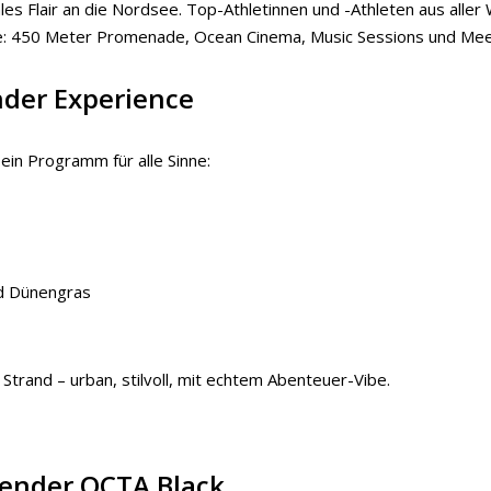
s Flair an die Nordsee. Top-Athletinnen und -Athleten aus aller W
hne: 450 Meter Promenade, Ocean Cinema, Music Sessions und Mee
nder Experience
in Programm für alle Sinne:
nd Dünengras
trand – urban, stilvoll, mit echtem Abenteuer-Vibe.
fender OCTA Black