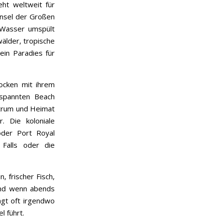
ht weltweit für
 Insel der Großen
s Wasser umspült
älder, tropische
ein Paradies für
ocken mit ihrem
tspannten Beach
entrum und Heimat
 Die koloniale
der Port Royal
 Falls oder die
, frischer Fisch,
Und wenn abends
ngt oft irgendwo
l führt.