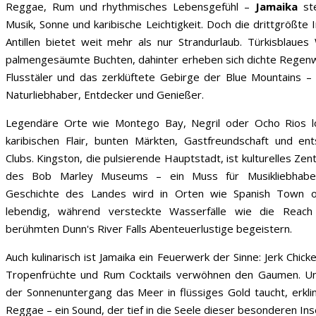
Reggae, Rum und rhythmisches Lebensgefühl –
Jamaika
ste
Musik, Sonne und karibische Leichtigkeit. Doch die drittgrößte
Antillen bietet weit mehr als nur Strandurlaub. Türkisblaue
palmengesäumte Buchten, dahinter erheben sich dichte Regenw
Flusstäler und das zerklüftete Gebirge der Blue Mountains – 
Naturliebhaber, Entdecker und Genießer.
Legendäre Orte wie Montego Bay, Negril oder Ocho Rios l
karibischen Flair, bunten Märkten, Gastfreundschaft und en
Clubs. Kingston, die pulsierende Hauptstadt, ist kulturelles Z
des Bob Marley Museums – ein Muss für Musikliebhaber.
Geschichte des Landes wird in Orten wie Spanish Town o
lebendig, während versteckte Wasserfälle wie die Reach
berühmten Dunn's River Falls Abenteuerlustige begeistern.
Auch kulinarisch ist Jamaika ein Feuerwerk der Sinne: Jerk Chicken
Tropenfrüchte und Rum Cocktails verwöhnen den Gaumen. 
der Sonnenuntergang das Meer in flüssiges Gold taucht, erkli
Reggae – ein Sound, der tief in die Seele dieser besonderen Inse