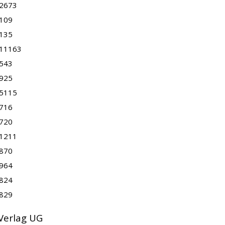
2673
109
135
11163
543
925
5115
716
720
1211
870
964
824
829
 Verlag UG