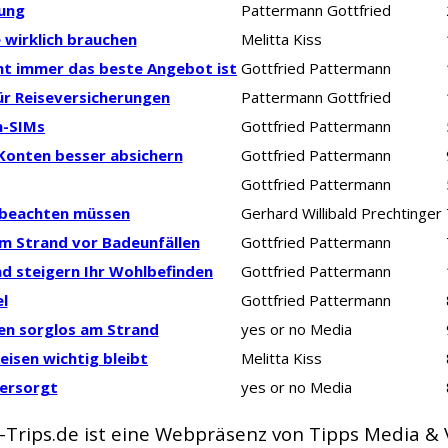
ung
Pattermann Gottfried
 wirklich brauchen
Melitta Kiss
cht immer das beste Angebot ist
Gottfried Pattermann
ür Reiseversicherungen
Pattermann Gottfried
n-SIMs
Gottfried Pattermann
-Konten besser absichern
Gottfried Pattermann
Gottfried Pattermann
a beachten müssen
Gerhard Willibald Prechtinger
 am Strand vor Badeunfällen
Gottfried Pattermann
nd steigern Ihr Wohlbefinden
Gottfried Pattermann
l
Gottfried Pattermann
en sorglos am Strand
yes or no Media
isen wichtig bleibt
Melitta Kiss
versorgt
yes or no Media
-Trips.de ist eine Webpräsenz von Tipps Media &