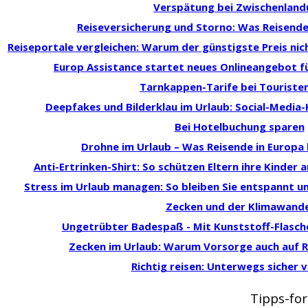
Verspätung bei Zwischenland
Reiseversicherung und Storno: Was Reisende
Reiseportale vergleichen: Warum der günstigste Preis ni
Europ Assistance startet neues Onlineangebot f
Tarnkappen-Tarife bei Touriste
Deepfakes und Bilderklau im Urlaub: Social-Media
Bei Hotelbuchung sparen
Drohne im Urlaub – Was Reisende in Europ
Anti-Ertrinken-Shirt: So schützen Eltern ihre Kinder
Stress im Urlaub managen: So bleiben Sie entspannt u
Zecken und der Klimawande
Ungetrübter Badespaß - Mit Kunststoff-Flasch
Zecken im Urlaub: Warum Vorsorge auch auf Re
Richtig reisen: Unterwegs sicher 
Tipps-for