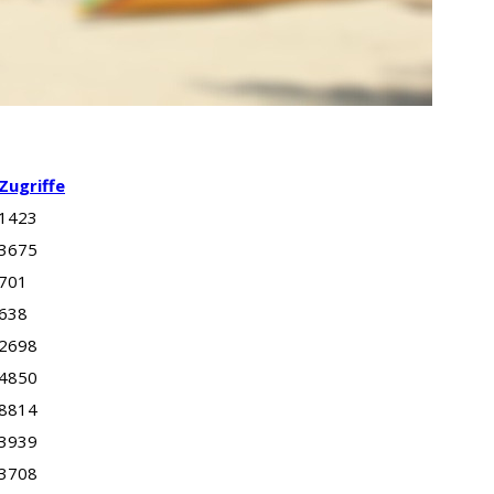
Zugriffe
1423
3675
701
638
2698
4850
8814
3939
3708