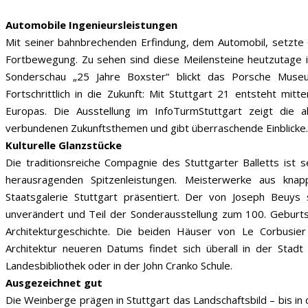
Automobile Ingenieursleistungen
Mit seiner bahnbrechenden Erfindung, dem Automobil, setzte
Fortbewegung. Zu sehen sind diese Meilensteine heutzutage
Sonderschau „25 Jahre Boxster“ blickt das Porsche Muse
Fortschrittlich in die Zukunft: Mit Stuttgart 21 entsteht mitt
Europas. Die Ausstellung im InfoTurmStuttgart zeigt die a
verbundenen Zukunftsthemen und gibt überraschende Einblicke
Kulturelle Glanzstücke
Die traditionsreiche Compagnie des Stuttgarter Balletts ist 
herausragenden Spitzenleistungen. Meisterwerke aus kn
Staatsgalerie Stuttgart präsentiert. Der von Joseph Beuys 
unverändert und Teil der Sonderausstellung zum 100. Geburtst
Architekturgeschichte. Die beiden Häuser von Le Corbusie
Architektur neueren Datums findet sich überall in der Stad
Landesbibliothek oder in der John Cranko Schule.
Ausgezeichnet gut
Die Weinberge prägen in Stuttgart das Landschaftsbild – bis in