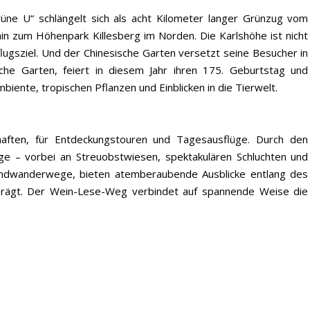
rüne U“ schlängelt sich als acht Kilometer langer Grünzug vom
in zum Höhenpark Killesberg im Norden. Die Karlshöhe ist nicht
ugsziel. Und der Chinesische Garten versetzt seine Besucher in
sche Garten, feiert in diesem Jahr ihren 175. Geburtstag und
iente, tropischen Pflanzen und Einblicken in die Tierwelt.
chaften, für Entdeckungstouren und Tagesausflüge. Durch den
 – vorbei an Streuobstwiesen, spektakulären Schluchten und
undwanderwege, bieten atemberaubende Ausblicke entlang des
prägt. Der Wein-Lese-Weg verbindet auf spannende Weise die