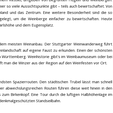
er so viele Aussichtspunkte gibt – teils auch bewirtschaftet. Von
mland und das Zentrum. Eine weitere Besonderheit sind die so
ngelegt, um die Weinberge einfacher zu bewirtschaften. Heute
Karlshöhe und dem Eugensplatz.
t dem meisten Weinanbau. Der Stuttgarter Weinwanderweg führt
inlandschaft auf eigene Faust zu erkunden. Einen der schönsten
m Württemberg. Weinhistorie gibt's im Weinbaumuseum oder bei
t man die Winzer aus der Region auf den Weinfesten vor Ort.
ndsten Spazierrouten. Den städtischen Trubel lässt man schnell
er abwechslungsreichen Routen führen diese weit hinein in den
s zum Birkenkopf. Eine Tour durch die luftigen Halbhöhenlage im
 denkmalgeschützten Standseilbahn.