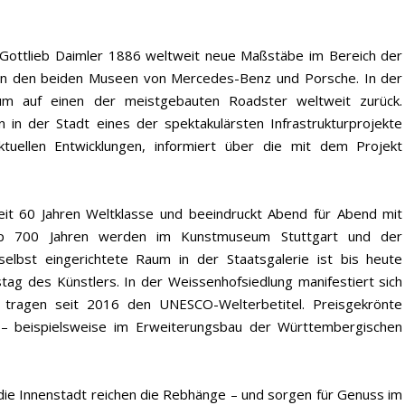
 Gottlieb Daimler 1886 weltweit neue Maßstäbe im Bereich der
 in den beiden Museen von Mercedes-Benz und Porsche. In der
um auf einen der meistgebauten Roadster weltweit zurück.
en in der Stadt eines der spektakulärsten Infrastrukturprojekte
ktuellen Entwicklungen, informiert über die mit dem Projekt
.
seit 60 Jahren Weltklasse und beeindruckt Abend für Abend mit
app 700 Jahren werden im Kunstmuseum Stuttgart und der
selbst eingerichtete Raum in der Staatsgalerie ist bis heute
ag des Künstlers. In der Weissenhofsiedlung manifestiert sich
r tragen seit 2016 den UNESCO-Welterbetitel. Preisgekrönte
t – beispielsweise im Erweiterungsbau der Württembergischen
 die Innenstadt reichen die Rebhänge – und sorgen für Genuss im