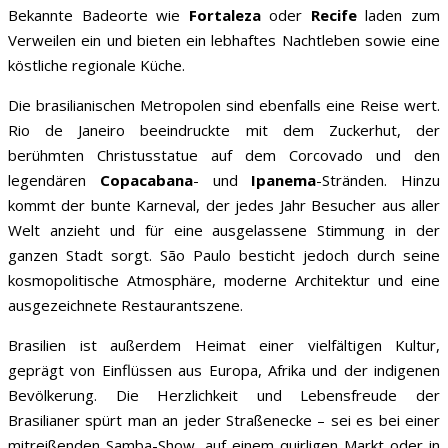
Bekannte Badeorte wie
Fortaleza
oder
Recife
laden zum
Verweilen ein und bieten ein lebhaftes Nachtleben sowie eine
köstliche regionale Küche.
Die brasilianischen Metropolen sind ebenfalls eine Reise wert.
Rio de Janeiro beeindruckte mit dem Zuckerhut, der
berühmten Christusstatue auf dem Corcovado und den
legendären
Copacabana
- und
Ipanema
-Stränden. Hinzu
kommt der bunte Karneval, der jedes Jahr Besucher aus aller
Welt anzieht und für eine ausgelassene Stimmung in der
ganzen Stadt sorgt. São Paulo besticht jedoch durch seine
kosmopolitische Atmosphäre, moderne Architektur und eine
ausgezeichnete Restaurantszene.
Brasilien ist außerdem Heimat einer vielfältigen Kultur,
geprägt von Einflüssen aus Europa, Afrika und der indigenen
Bevölkerung. Die Herzlichkeit und Lebensfreude der
Brasilianer spürt man an jeder Straßenecke – sei es bei einer
mitreißenden Samba-Show, auf einem quirligen Markt oder in