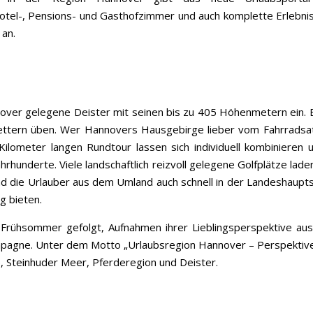
 Hotel-, Pensions- und Gasthofzimmer und auch komplette Erlebn
 an.
er gelegene Deister mit seinen bis zu 405 Höhenmetern ein. Er 
Klettern üben. Wer Hannovers Hausgebirge lieber vom Fahrrads
0 Kilometer langen Rundtour lassen sich individuell kombinier
rhunderte. Viele landschaftlich reizvoll gelegene Golfplätze lad
d die Urlauber aus dem Umland auch schnell in der Landeshaup
g bieten.
rühsommer gefolgt, Aufnahmen ihrer Lieblingsperspektive aus
gne. Unter dem Motto „Urlaubsregion Hannover – Perspektiven“
 Steinhuder Meer, Pferderegion und Deister.