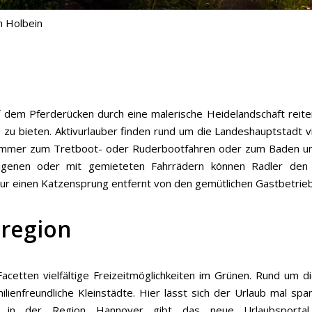
n Holbein
f dem Pferderücken durch eine malerische Heidelandschaft reit
zu bieten. Aktivurlauber finden rund um die Landeshauptstadt vie
Sommer zum Tretboot- oder Ruderbootfahren oder zum Baden und S
n eigenen oder mit gemieteten Fahrrädern können Radler d
ur einen Katzensprung entfernt von den gemütlichen Gastbetrieb
sregion
 Facetten vielfältige Freizeitmöglichkeiten im Grünen. Rund um
ilienfreundliche Kleinstädte. Hier lässt sich der Urlaub mal 
te in der Region Hannover gibt das neue Urlaubsport