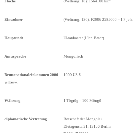
Fläche
(Weltrang: 18): 1564100 km
Einwohner
(Weltrang: 136): F2006 2585000 = 1,7 je 
Hauptstadt
Ulaanbaatar (Ulan-Bator)
Amtssprache
Mongolisch
Bruttonationaleinkommen 2006
1000 US-$
je Einw.
Währung
1 Tögrög = 100 Möngö
diplomatische Vertretung
Botschaft der Mongolei
Dietzgenstr. 31, 13156 Berlin