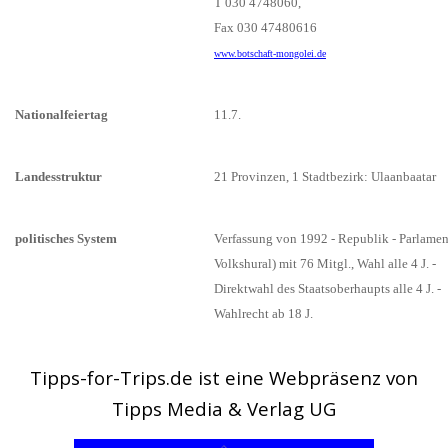
T 030 4748060,
Fax 030 47480616
www.botschaft-mongolei.de
Nationalfeiertag
11.7.
Landesstruktur
21 Provinzen, 1 Stadtbezirk: Ulaanbaatar
politisches System
Verfassung von 1992 - Republik - Parlamen
Volkshural) mit 76 Mitgl., Wahl alle 4 J. -
Direktwahl des Staatsoberhaupts alle 4 J. -
Wahlrecht ab 18 J.
Tipps-for-Trips.de ist eine Webpräsenz von
Tipps Media & Verlag UG