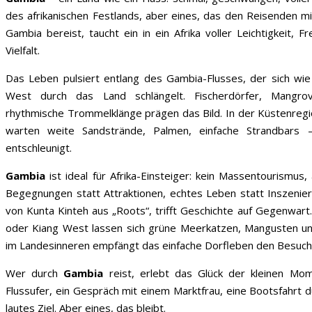
des afrikanischen Festlands, aber eines, das den Reisenden 
Gambia bereist, taucht ein in ein Afrika voller Leichtigkeit, 
Vielfalt.
Das Leben pulsiert entlang des Gambia-Flusses, der sich wi
West durch das Land schlängelt. Fischerdörfer, Mangro
rhythmische Trommelklänge prägen das Bild. In der Küstenregi
warten weite Sandstrände, Palmen, einfache Strandbars
entschleunigt.
Gambia
ist ideal für Afrika-Einsteiger: kein Massentourismus,
Begegnungen statt Attraktionen, echtes Leben statt Inszenier
von Kunta Kinteh aus „Roots“, trifft Geschichte auf Gegenwart
oder Kiang West lassen sich grüne Meerkatzen, Mangusten u
im Landesinneren empfängt das einfache Dorfleben den Besuche
Wer durch
Gambia
reist, erlebt das Glück der kleinen Mo
Flussufer, ein Gespräch mit einem Marktfrau, eine Bootsfahrt 
lautes Ziel. Aber eines, das bleibt.