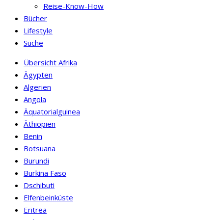
Reise-Know-How
Bücher
Lifestyle
Suche
Übersicht Afrika
Ägypten
Algerien
Angola
Äquatorialguinea
Äthiopien
Benin
Botsuana
Burundi
Burkina Faso
Dschibuti
Elfenbeinküste
Eritrea