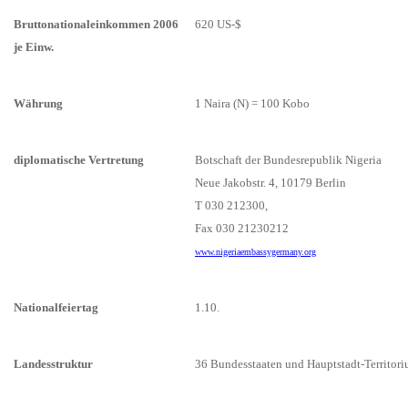
Bruttonationaleinkommen 2006
620 US-$
je Einw.
Währung
1 Naira (N) = 100 Kobo
diplomatische Vertretung
Botschaft der Bundesrepublik Nigeria
Neue Jakobstr. 4, 10179 Berlin
T 030 212300,
Fax 030 21230212
www.nigeriaembassygermany.org
Nationalfeiertag
1.10.
Landesstruktur
36 Bundesstaaten und Hauptstadt-Territor