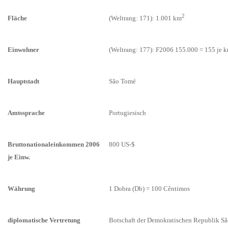
2
Fläche
(Weltrang: 171): 1.001 km
Einwohner
(Weltrang: 177): F2006 155.000 = 155 je 
Hauptstadt
São Tomé
Amtssprache
Portugiesisch
Bruttonationaleinkommen 2006
800 US-$
je Einw.
Währung
1 Dobra (Db) = 100 Cêntimos
diplomatische Vertretung
Botschaft der Demokratischen Republik S