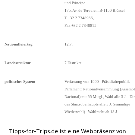
und Príncipe
175, Av. de Tervuren, B-1150 Brüssel
T +32 2 7348966,
Fax +32 2 7348815
Nationalfeiertag
12.7.
Landesstruktur
7 Distrikte
politisches System
Verfassung von 1990 - Präsidialrepublik -
Parlament: Nationalversammlung (Assembl
Nacional) mit 55 Mitgl., Wahl alle 5 J. - Di
des Staatsoberhaupts alle 5 J. (einmalige
Wiederwahl) - Wahlrecht ab 18 J.
Tipps-for-Trips.de ist eine Webpräsenz von