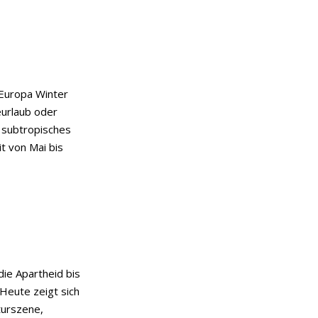
 Europa Winter
eurlaub oder
n subtropisches
t von Mai bis
d
ie Apartheid bis
Heute zeigt sich
turszene,