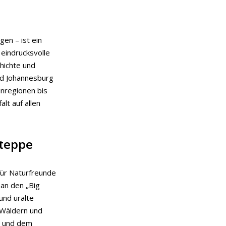
en – ist ein
 eindrucksvolle
hichte und
und Johannesburg
inregionen bis
alt auf allen
Steppe
 für Naturfreunde
an den „Big
und uralte
 Wäldern und
n und dem