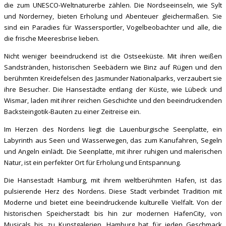
die zum UNESCO-Weltnaturerbe zählen. Die Nordseeinseln, wie Sylt
und Norderney, bieten Erholung und Abenteuer gleichermaßen. Sie
sind ein Paradies für Wassersportler, Vogelbeobachter und alle, die
die frische Meeresbrise lieben.
Nicht weniger beeindruckend ist die Ostseeküste. Mit ihren weißen
Sandstränden, historischen Seebädern wie Binz auf Rügen und den
berühmten Kreidefelsen des Jasmunder Nationalparks, verzaubert sie
ihre Besucher. Die Hansestädte entlang der Küste, wie Lübeck und
Wismar, laden mit ihrer reichen Geschichte und den beeindruckenden
Backsteingotik-Bauten zu einer Zeitreise ein.
Im Herzen des Nordens liegt die Lauenburgische Seenplatte, ein
Labyrinth aus Seen und Wasserwegen, das zum Kanufahren, Segeln
und Angeln einlädt. Die Seenplatte, mit ihrer ruhigen und malerischen
Natur, ist ein perfekter Ort für Erholung und Entspannung.
Die Hansestadt Hamburg, mit ihrem weltberühmten Hafen, ist das
pulsierende Herz des Nordens. Diese Stadt verbindet Tradition mit
Moderne und bietet eine beeindruckende kulturelle Vielfalt. Von der
historischen Speicherstadt bis hin zur modernen HafenCity, von
Musicals bis zu Kunstgalerien, Hamburg hat für jeden Geschmack