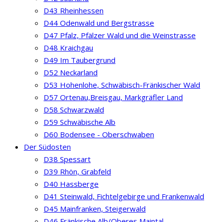
D43 Rheinhessen
D44 Odenwald und Bergstrasse
D47 Pfalz, Pfälzer Wald und die Weinstrasse
D48 Kraichgau
D49 Im Taubergrund
D52 Neckarland
D53 Hohenlohe, Schwäbisch-Fränkischer Wald
D57 Ortenau,Breisgau, Markgräfler Land
D58 Schwarzwald
D59 Schwäbische Alb
D60 Bodensee - Oberschwaben
Der Südosten
D38 Spessart
D39 Rhön, Grabfeld
D40 Hassberge
D41 Steinwald, Fichtelgebirge und Frankenwald
D45 Mainfranken, Steigerwald
D46 Fränkische Alb/Oberes Maintal