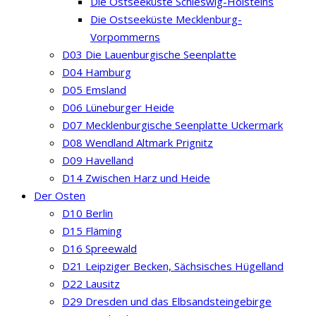
Die Ostseeküste Schleswig-Holsteins
Die Ostseeküste Mecklenburg-
Vorpommerns
D03 Die Lauenburgische Seenplatte
D04 Hamburg
D05 Emsland
D06 Lüneburger Heide
D07 Mecklenburgische Seenplatte Uckermark
D08 Wendland Altmark Prignitz
D09 Havelland
D14 Zwischen Harz und Heide
Der Osten
D10 Berlin
D15 Fläming
D16 Spreewald
D21 Leipziger Becken, Sächsisches Hügelland
D22 Lausitz
D29 Dresden und das Elbsandsteingebirge